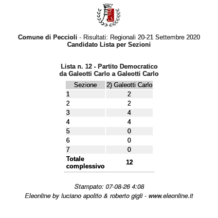
Comune di Peccioli
- Risultati: Regionali 20-21 Settembre 2020
Candidato Lista per Sezioni
Lista n. 12 - Partito Democratico
da Galeotti Carlo a Galeotti Carlo
Sezione
2) Galeotti Carlo
1
2
2
2
3
4
4
4
5
0
6
0
7
0
Totale
12
complessivo
Stampato: 07-08-26 4:08
Eleonline by luciano apolito & roberto gigli - www.eleonline.it